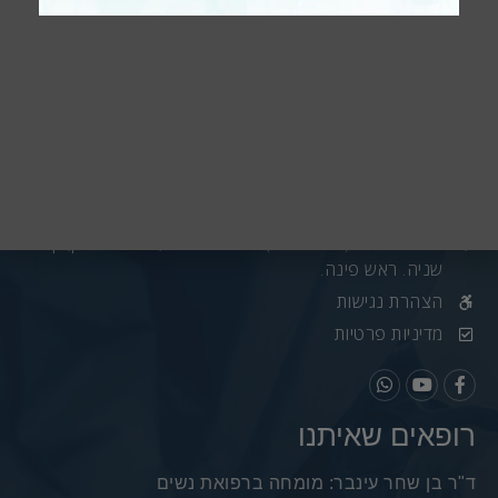
פרטי התקשרות
073-3310444
office@medicaltop.co.il
סנטר הגליל (ראש פינה) רחוב האגס 1, שער הרימון, קומה
שניה. ראש פינה.
הצהרת נגישות
מדיניות פרטיות
רופאים שאיתנו
ד"ר בן שחר עינבר: מומחה ברפואת נשים