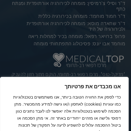
ד"ר וסילי צ'רמיסין: מומחה לכירורגיה אורתופדית ומנתח
כתף
ד"ר חמוד מוחמד: מומחה בכירורגיה כללית
ד"ר שחאדה מוסא: מומחה לכירורגיה אורתופדית
ולכירורגיה של היד
פרופ' ברויאר רפאל: מומחה בכיר למחלות ריאה
מוחמד אבו יונס: פסיכולוג התפתחותי מומחה
׳מדיקל-טופ׳, מרכז רפואי רב-תחומי, הוקם מתוך חזון להעניק
לתושבי הפריפריה רפואה מתקדמת, מקצועית וזמינה. הצורך
אנו מכבדים את פרטיותך
ההולך וגובר של תושבי הגליל לרפואה פרטית מתקדמת, גורם
לרבים לגמוע מרחקים על מנת לקבל שירותי ייעוץ וטיפול
כדי לספק את החוויה הטובה ביותר, אנו משתמשים בטכנולוגיות
ממומחים ברחבי הארץ.
כמו עוגיות (cookies) לאחסון ו/או גישה למידע מהמכשיר. מתן
הסכמה לשימוש בטכנולוגיות אלה יאפשר לנו לעבד נתונים כגון
דפוסי גלישה או מזהים ייחודיים באתר זה. אי מתן הסכמה או
Powered & Designed by Medical Online
ביטול ההסכמה עלולים להשפיע לרעה על תפקודן של תכונות