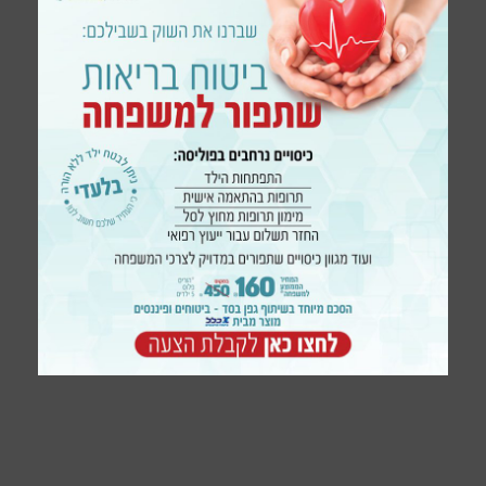
יסוד בתחומי התעניינותו.
התמחויות ותחומי טיפול:
פנימאי, סוכרת ומטבוליזם, סוכרת וסיבוכיה
המאוחרים, בעיקר הסיבוכים הכיליתיים, לחץ דם,
השמנת יתר, כולסטרול, מחזור, שיעור יתר,
אוסטופורוזיס, מחלות, עצם נשיות, כליות, ארגון תיק
רפואי.
הגבלת גיל:
מבוגרים בלבד, לגבי ילדים לבקש אישור מהרופא.
הסדר עם קופות חולים:
כללית, לאומית ומאוחדת
ימי קבלה: