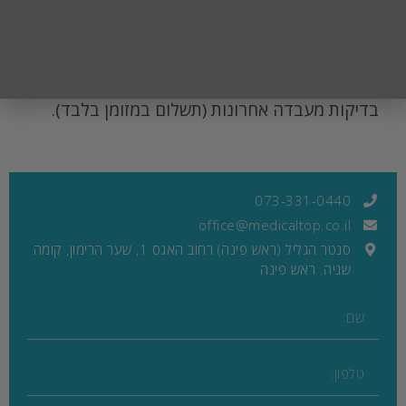
שישי
דגשים למטופל:
להגיע עם רשימת תרופות שהמטופל משתמש,
בדיקות מעבדה אחרונות (תשלום במזומן בלבד).
073-331-0440
office@medicaltop.co.il
סנטר הגליל (ראש פינה) רחוב האגס 1, שער הרימון, קומה
שניה. ראש פינה