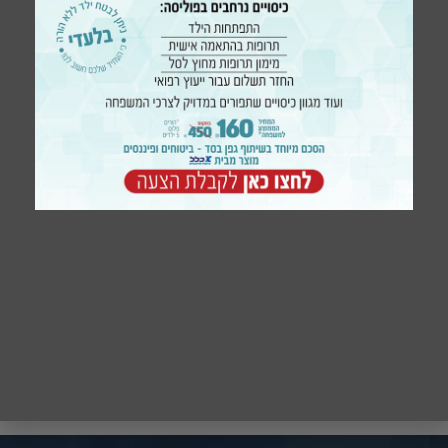
סנטר הגליל (ראש פינה) רחוב האגס 1, שער הרימון, קומה
שניה. ראש פינה
אני מאשר/ת לקבל דיוור ומידע שיווקי באמצעות כל אמצעי
התקשורת. אני מסכים/ה לשימוש בעוגיות (Cookies) בהתאם
למדיניות הפרטיות
שליחה