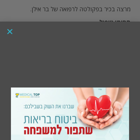
מרצה בכיר בפקולטה לרפואה של בר אילן.
תחומי טיפול
מומחה למצבי טרום סרטן וסרטן בערייה, צוואר
רחם, רחם ושחלות.
מומחה לאנדומטריוזיס טיפול בשרירני רחם.
מבצע קולפוסקופיות ומטפל במגוון המחלות
גיניקולוגיה שפירה וממארת.
העדר רחם מולד MRKH
073-331-0440
office@medicaltop.co.il