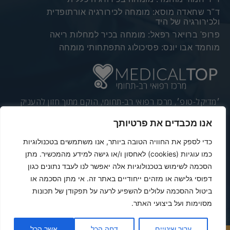
ד"ר שחאדה מוסא: מומחה לכירורגיה אורתופדית
ולכירורגיה של היד
פרופ' ברויאר רפאל: מומחה בכיר למחלות ריאה
מוחמד אבו יונס: פסיכולוג התפתחותי מומחה
׳מדיקל-טופ׳, מרכז רפואי רב-תחומי, הוקם מתוך חזון להעניק
לתושבי הפריפריה רפואה מתקדמת, מקצועית וזמינה. הצורך
אנו מכבדים את פרטיותך
ההולך וגובר של תושבי הגליל לרפואה פרטית מתקדמת, גורם
לרבים לגמוע מרחקים על מנת לקבל שירותי ייעוץ וטיפול
כדי לספק את החוויה הטובה ביותר, אנו משתמשים בטכנולוגיות
ממומחים ברחבי הארץ.
כמו עוגיות (cookies) לאחסון ו/או גישה למידע מהמכשיר. מתן
הסכמה לשימוש בטכנולוגיות אלה יאפשר לנו לעבד נתונים כגון
דפוסי גלישה או מזהים ייחודיים באתר זה. אי מתן הסכמה או
Powered & Designed by Medical Online
ביטול ההסכמה עלולים להשפיע לרעה על תפקודן של תכונות
מסוימות ועל ביצועי האתר.
© 2019 All rights reserved
ערוך שינויים
דחה הכל
אשר הכל